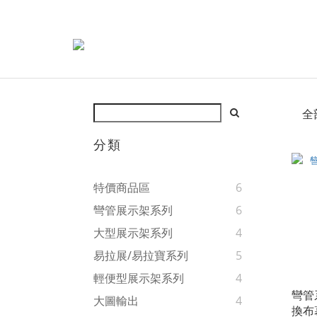
全
分類
特價商品區
6
彎管展示架系列
6
大型展示架系列
4
易拉展/易拉寶系列
5
輕便型展示架系列
4
彎管
大圖輸出
4
換布