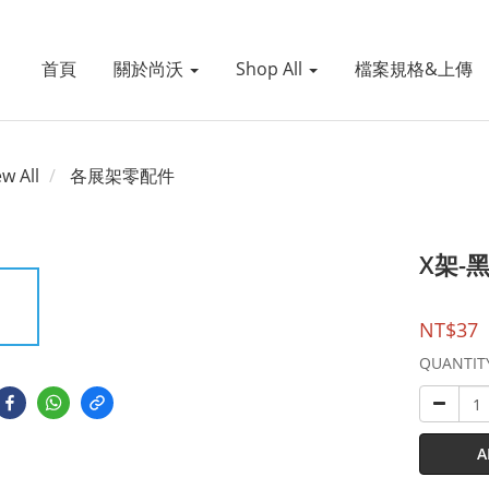
首頁
關於尚沃
Shop All
檔案規格&上傳
ew All
各展架零配件
X架-
NT$37
QUANTIT
A