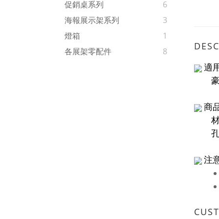
促銷桌系列
6
海報展示架系列
3
燈箱
1
DESC
各展架零配件
8
適
豪華
商
材料
孔內
注
CUS