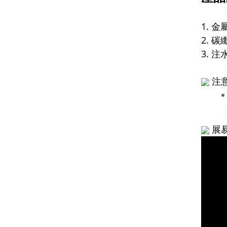
1. 
2. 碳
3. 注
注
展