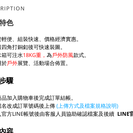
RIPTION
特色
展架輕便、組裝快速、價格經濟實惠。
報四角打銅釦後可快速裝圖。
水箱
可注水
18KG重，
為
戶外防風
款式
。
用於
戶外
展覽、活動場合佈置。
步驟
將商品加入購物車後完成訂單結帳。
將檔名改成訂單號碼後上傳
(上傳方式及檔案規格說明)
加入官方LINE帳號後由客服人員協助確認檔案及後續
LIN
內容