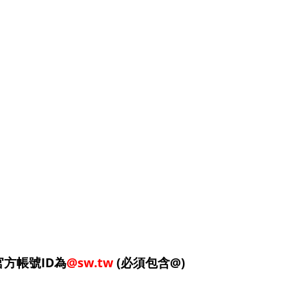
E官方帳號ID為
@sw.tw
(必須包含@)