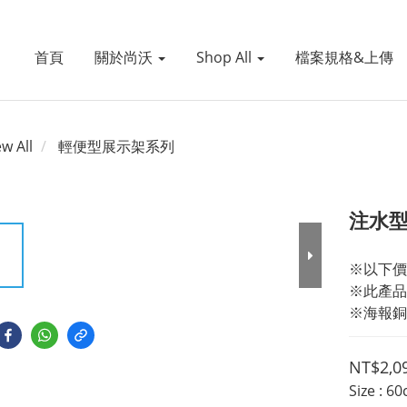
首頁
關於尚沃
Shop All
檔案規格&上傳
ew All
輕便型展示架系列
注水型
※以下價
※此產品
※海報銅釦
NT$2,0
Size
: 