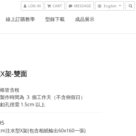
LOG IN
CART
MESSAGE
English
線上訂購教學
型錄下載
成品展示
X架-雙面
格皆含稅
製作時間為  3  個工作天（不含例假日）
孔徑需 1.5cm 以上
95
60cm注水型X架(包含相紙輸出60x160一張)