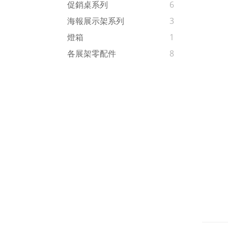
促銷桌系列
6
海報展示架系列
3
燈箱
1
各展架零配件
8