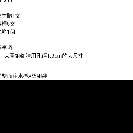
金屬主體1支
纖桿6支
水箱1個
意事項
大圖銅釦請用孔徑1.3cm的大尺寸
易雙面注水型X架組裝