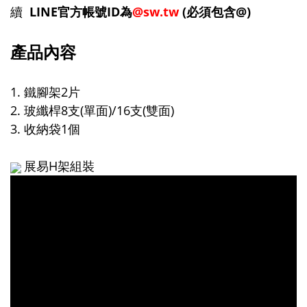
續
LINE官方帳號ID為
@sw.tw
(必須包含@)
產品內容
1. 鐵腳架2片
2. 玻纖桿8支(單面)/16支(雙面)
3. 收納袋1個
展易H架組裝