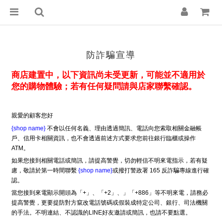
防詐騙宣導
商店建置中，以下資訊尚未受更新，可能並不適用於
您的購物體驗；若有任何疑問請與店家聯繫確認。
親愛的顧客您好
{shop name}
不會以任何名義、理由透過簡訊、電話向您索取相關金融帳
戶、信用卡相關資訊，也不會透過前述方式要求您前往銀行臨櫃或操作
ATM。
如果您接到相關電話或簡訊，請提高警覺，切勿輕信不明來電指示，若有疑
慮，敬請於第一時間聯繫
{shop name}
或撥打警政署 165 反詐騙專線進行確
認。
當您接到來電顯示開頭為「+」、「+2」、」「+886」等不明來電，請務必
提高警覺，更要提防對方竄改電話號碼或假裝成特定公司、銀行、司法機關
的手法。不明連結、不認識的LINE好友邀請或簡訊，也請不要點選。