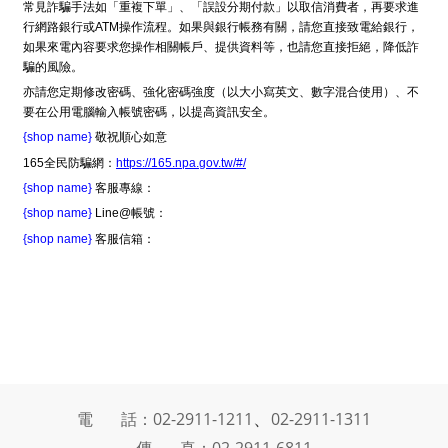
常見詐騙手法如「重複下單」、「誤設分期付款」以取信消費者，再要求進
行網路銀行或ATM操作流程。如果與銀行帳務有關，請您直接致電給銀行，
如果來電內容要求您操作相關帳戶、提供資料等，也請您直接拒絕，降低詐
騙的風險。
亦請您定期修改密碼、強化密碼強度（以大小寫英文、數字混合使用）、不
要在公用電腦輸入帳號密碼，以提高資訊安全。
{shop name}
敬祝順心如意
165全民防騙網：
https://165.npa.gov.tw/#/
{shop name}
客服專線：
{shop name}
Line@帳號：
{shop name}
客服信箱：
、
電 話：02-2911-1211
02-2911-1311
傳 真：02-2911-6811